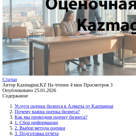
Статьи
Автор
Kazmagnat.KZ
На чтение
4 мин
Просмотров
3
Опубликовано
25.01.2026
Содержание
Услуги оценки бизнеса в Алматы от Kazmagnat
Почему важна оценка бизнеса?
Как мы проводим оценку бизнеса?
1. Сбор информации
2. Выбор метода оценки
3. Подготовка отчета