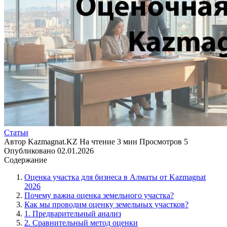
Статьи
Автор
Kazmagnat.KZ
На чтение
3 мин
Просмотров
5
Опубликовано
02.01.2026
Содержание
Оценка участка для бизнеса в Алматы от Kazmagnat
2026
Почему важна оценка земельного участка?
Как мы проводим оценку земельных участков?
1. Предварительный анализ
2. Сравнительный метод оценки