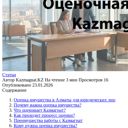
Статьи
Автор
Kazmagnat.KZ
На чтение
3 мин
Просмотров
16
Опубликовано
23.01.2026
Содержание
Оценка имущества в Алматы для юридических лиц
Почему важна оценка имущества?
Что оценивает Казмагнат?
Как проходит процесс оценки?
Преимущества работы с Казмагнат
Кому нужна оценка имущества?