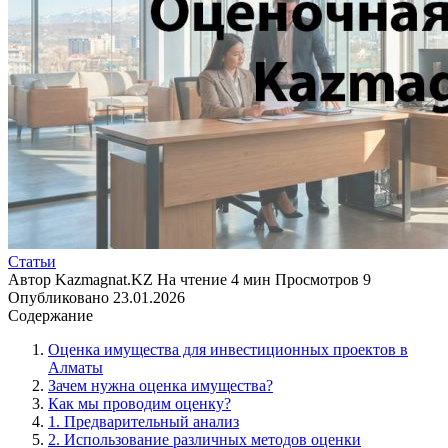
Статьи
Автор
Kazmagnat.KZ
На чтение
4 мин
Просмотров
9
Опубликовано
23.01.2026
Содержание
Оценка имущества для инвестиционных проектов в
Алматы
Зачем нужна оценка имущества?
Как мы проводим оценку?
1. Предварительный анализ
2. Использование различных методов оценки