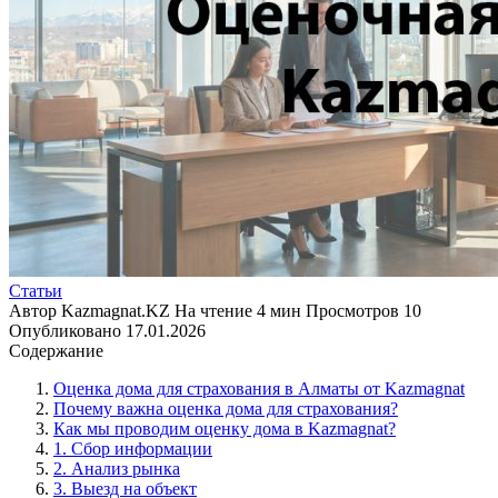
Статьи
Автор
Kazmagnat.KZ
На чтение
4 мин
Просмотров
10
Опубликовано
17.01.2026
Содержание
Оценка дома для страхования в Алматы от Kazmagnat
Почему важна оценка дома для страхования?
Как мы проводим оценку дома в Kazmagnat?
1. Сбор информации
2. Анализ рынка
3. Выезд на объект