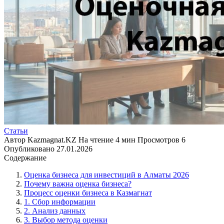
Статьи
Автор
Kazmagnat.KZ
На чтение
4 мин
Просмотров
6
Опубликовано
27.01.2026
Содержание
Оценка бизнеса для инвестиций в Алматы 2026
Почему важна оценка бизнеса?
Процесс оценки бизнеса в Казмагнат
1. Сбор информации
2. Анализ данных
3. Выбор метода оценки