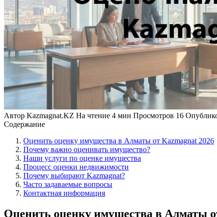
Автор
Kazmagnat.KZ
На чтение
4 мин
Просмотров
16
Опублик
Содержание
Оценить оценку имущества в Алматы от Kazmagnat 2026
Почему важно оценивать имущество?
Наши услуги по оценке имущества
Процесс оценки недвижимости
Почему выбирают Kazmagnat?
Часто задаваемые вопросы
Контактная информация
Оценить оценку имущества в Алматы о